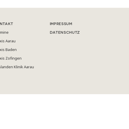
NTAKT
IMPRESSUM
rmine
DATENSCHUTZ
xis Aarau
xis Baden
xis Zofingen
slanden Klinik Aarau