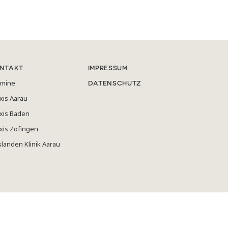
NTAKT
IMPRESSUM
rmine
DATENSCHUTZ
xis Aarau
xis Baden
xis Zofingen
slanden Klinik Aarau